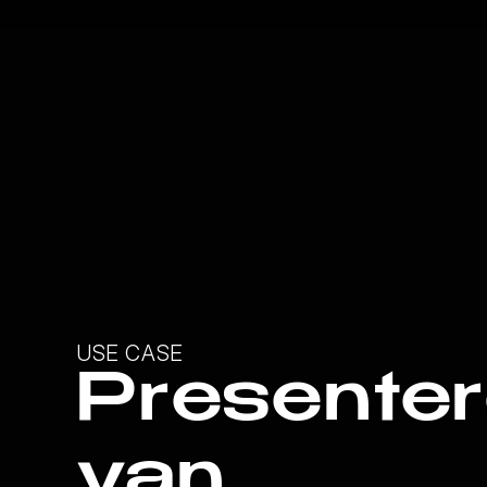
USE CASE
Presente
van