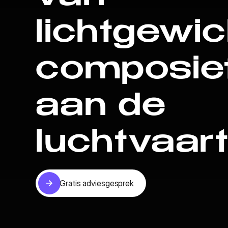
lichtgewic
composie
aan de
luchtvaart
Gratis adviesgesprek
Gratis adviesgesprek