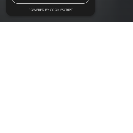
POWERED BY COOKIESCRIPT
DE SPECIALIST IN VIDEO
Jouw visuele 
specialist
✓
BETROUWBARE PARTNER
✓
ONTZORGING IN HET GEHELE PROCES
✓
BEWEZEN TRACK RECORD
✓
SPARRINGSPARTNER VOOR COMPLEXE UITDAGINGEN
✓
AWARD WINNING BUREAU
Als organisatie wil je jouw verhaal overtuigend, helder en 
memorabel overbrengen. Video is daarbij één van de 
krachtigste middelen. Bij C4Real helpen we al 17 jaar 
corporates, maakbedrijven en innovatieve organisaties om 
complexe boodschappen begrijpelijk te maken met video. Van 