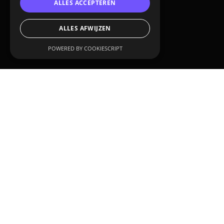
ALLES ACCEPTEREN
ALLES AFWIJZEN
POWERED BY COOKIESCRIPT
KLANT:
RH Marine 
DIENSTEN:
3D animatie
Van complex naar 