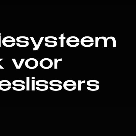
atiesysteem
jk voor
eslissers