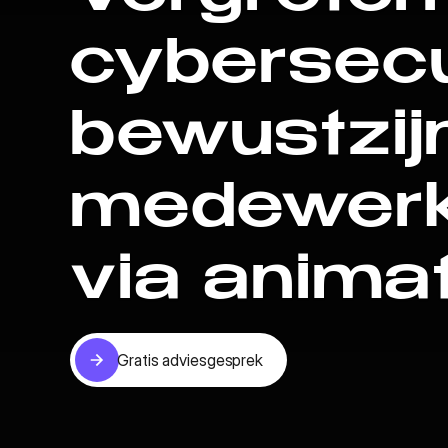
cybersecu
bewustzijn
medewerk
via anima
Gratis adviesgesprek
Gratis adviesgesprek