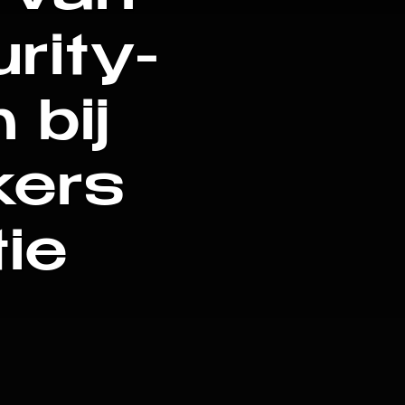
rity­
 bij
ers
tie