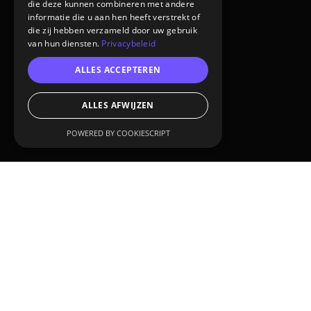
die deze kunnen combineren met andere
informatie die u aan hen heeft verstrekt of
die zij hebben verzameld door uw gebruik
van hun diensten.
Privacybeleid
ALLES ACCEPTEREN
ALLES AFWIJZEN
POWERED BY COOKIESCRIPT
KLANT:
OOMT
DIENSTEN:
Virtual reality