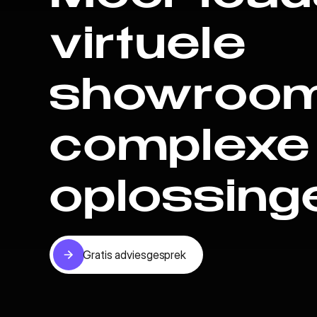
virtuele
showroom
complexe
oplossing
Gratis adviesgesprek
Gratis adviesgesprek