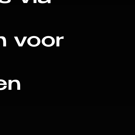
 voor
en