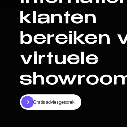
klanten
bereiken 
virtuele
showroo
Gratis adviesgesprek
Gratis adviesgesprek