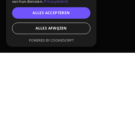
van hun diensten.
Privacybeleid
ALLES ACCEPTEREN
ALLES AFWIJZEN
POWERED BY COOKIESCRIPT
CUSTOMER:
Qirion
SERVICES:
Virtual reality
THE CHALLENGE