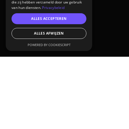
die zij hebben verzameld door uw gebruik
van hun diensten.
Privacybeleid
ALLES ACCEPTEREN
ALLES AFWIJZEN
POWERED BY COOKIESCRIPT
CUSTOMER:
Lighthouse Instruments
SERVICES:
Virtual showroom
3D animation