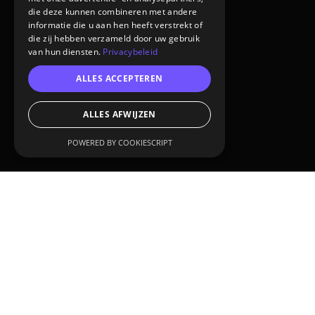
die deze kunnen combineren met andere
informatie die u aan hen heeft verstrekt of
die zij hebben verzameld door uw gebruik
van hun diensten.
Privacybeleid
ALLES ACCEPTEREN
ALLES AFWIJZEN
POWERED BY COOKIESCRIPT
CUSTOMER:
Nijhuis Saur
SERVICES: