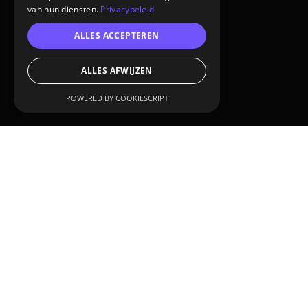
van hun diensten.
Privacybeleid
ALLES ACCEPTEREN
ALLES AFWIJZEN
POWERED BY COOKIESCRIPT
CUSTOMER:
Tencate Formula 1
SERVICES:
3D animation
3D product visualization