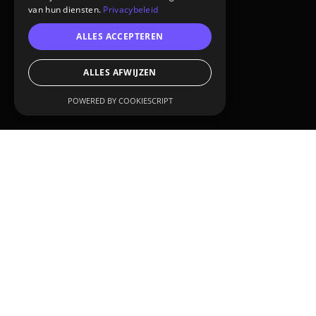
van hun diensten.
Privacybeleid
ALLES ACCEPTEREN
ALLES AFWIJZEN
POWERED BY COOKIESCRIPT
CUSTOMER:
Tencate Advanced armor marine
SERVICES:
3D animation
3D product visualization