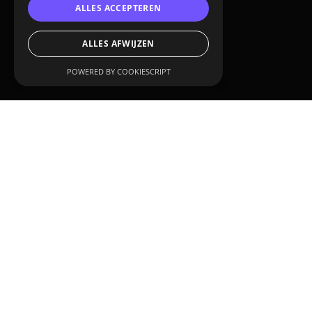
ALLES ACCEPTEREN
ALLES AFWIJZEN
POWERED BY COOKIESCRIPT
CUSTOMER:
Tencate Grass
SERVICES:
3D animation
3D product visualization
THE INTRODUCTION OF 